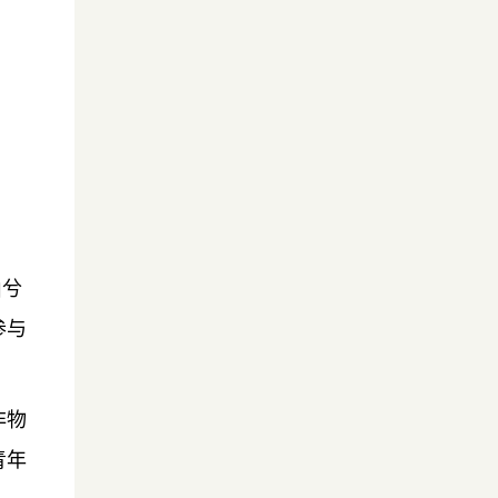
山兮
参与
非物
青年