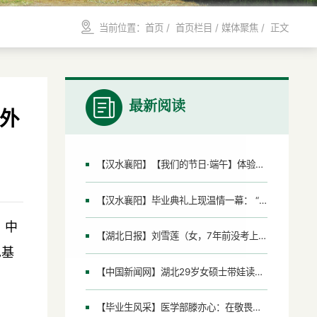
当前位置：
首页
/ 首页栏目 /
媒体聚焦
/ 正文
最新阅读
中外
【汉水襄阳】【我们的节日·端午】体验端午文化 品味地道中国节
【汉水襄阳】毕业典礼上现温情一幕： “母子同台”接受拨穗礼
、中
【湖北日报】刘雪莲（女，7年前没考上高中），被“双一流”大学录取！
巴基
【中国新闻网】湖北29岁女硕士带娃读研三年顺利毕业
【毕业生风采】医学部滕亦心：在敬畏与坚守中追寻医学梦