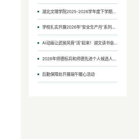
湖北文理学院2025-2026学年度下学期第十七周会议（活动）安排表
学校扎实开展2026年“安全生产月”系列活动
AI动画让武侯风骨“活”起来！湖文读书会新作《诸葛亮的忠廉》上线
2026年师德标兵和师德先进个人候选人及事迹材料公示
后勤保障处开展端午暖心活动