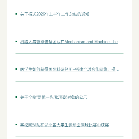
关于报送2026年上半年工作总结的通知
机器人与智能装备团队在Mechanism and Machine Theory上发表新成果
医学生如何获得国际科研经历--搭建全球合作网络、提升专业能力、拓展职业发展路径
关于全校“两优一先”拟表彰对象的公示
学校网球队在湖北省大学生运动会网球比赛中获奖