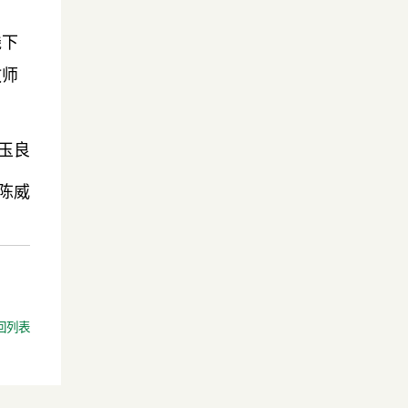
线下
教师
玉良
陈威
回列表