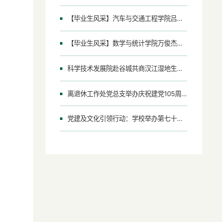
【毕业生风采】汽车与交通工程学院吕志隆：三载耕耘逐梦 今朝扬帆启航
【毕业生风采】数学与统计学院万俊杰：以数砺心求真知 以行践志赴新途
科学技术发展院赴谷城共商汉江湿地生态深度合作
离退休工作处党总支举办庆祝建党105周年文艺联谊活动
党建及文化引领行动：学校举办第七十一期“湖文读书会”