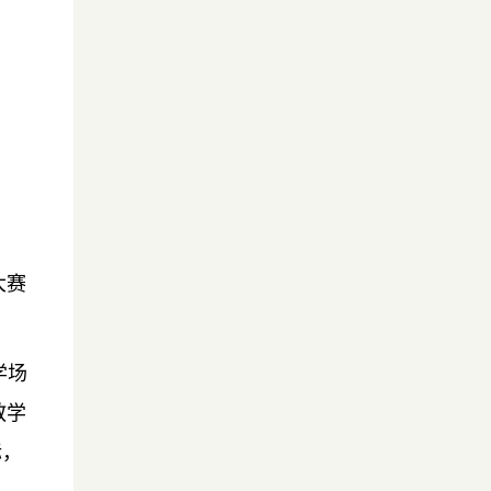
大赛
学场
教学
标，