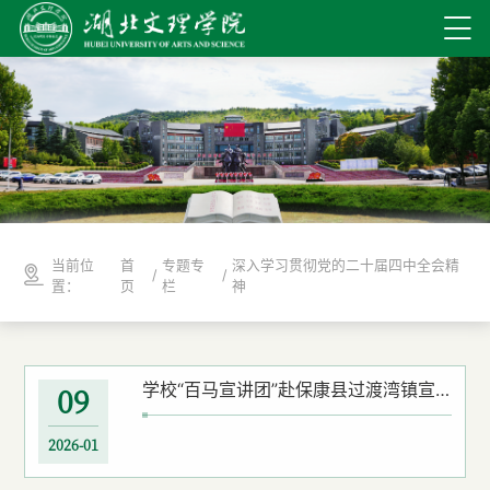
当前位
首
专题专
深入学习贯彻党的二十届四中全会精
/
/
置：
页
栏
神
学校“百马宣讲团”赴保康县过渡湾镇宣讲党的二十届四中全会精神
09
2026-01