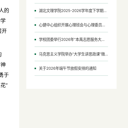
人的
湖北文理学院2025-2026学年度下学期第十六周会议（活动）安排表
的学
心健中心组织开展心理班会与心理委员评优活动
层开
学校团委举行2026年“本禹志愿服务大讲堂”
的
马克思主义学院举办“大学生讲思政课”微课视频展示活动复赛
精神
关于2026年端午节放假安排的通知
勇于
花”