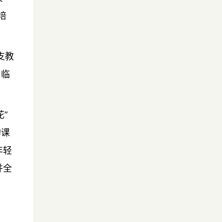
培
支教
。临
”
的课
年轻
并全