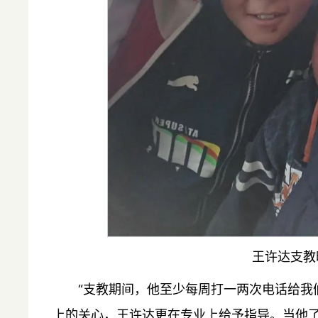
王许达支教
“支教期间，他至少每周打一两次电话给我
上的关心，王许达更在专业上给予指导。当他