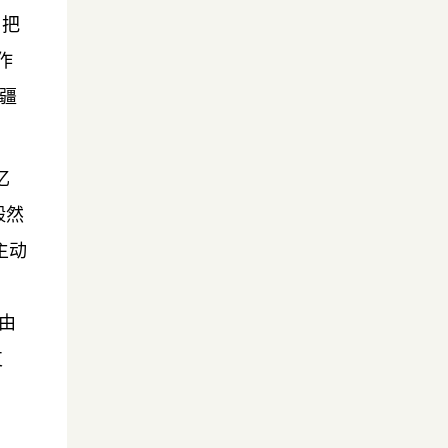
，把
作
疆
忆
毅然
主动
由
支