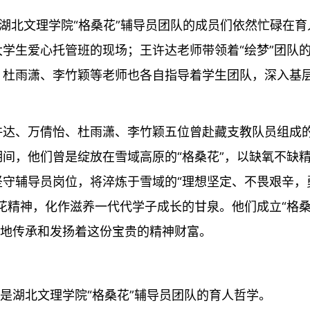
，湖北文理学院“格桑花”辅导员团队的成员们依然忙碌在育
学生爱心托管班的现场；王许达老师带领着“绘梦”团队
、杜雨潇、李竹颖等老师也各自指导着学生团队，深入基
许达、万倩怡、杜雨潇、李竹颖五位曾赴藏支教队员组成
期间，他们曾是绽放在雪域高原的“格桑花”，以缺氧不缺
守辅导员岗位，将淬炼于雪域的“理想坚定、不畏艰辛，
花精神，化作滋养一代代学子成长的甘泉。他们成立“格桑
渝地传承和发扬着这份宝贵的精神财富。
这是湖北文理学院“格桑花”辅导员团队的育人哲学。