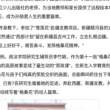
江少儿出版社的老师，为当地教师和家长提供了远程绘本
经历，成为孙丽君人生的重要篇章。
言传身教下，参加了“雪莲花”赴疆支教项目。新疆精河县的
然通过“西部计划”留在新疆昌吉州工作，立志扎根边疆
位上好好干，艰苦奋斗，发扬格桑花精神。”
个例。政法学院研究生辅导员李竹颖，作为第十一批“格桑花
的高原故事变成了最生动的“思政课”。在新生入学教育
桑花与孩子们纯真的笑脸交织的画面，总能瞬间抓住台下
起，已有7名研究生循着她的足迹，奔赴西藏、新疆支教，
动续写着“格桑花”的动人篇章。