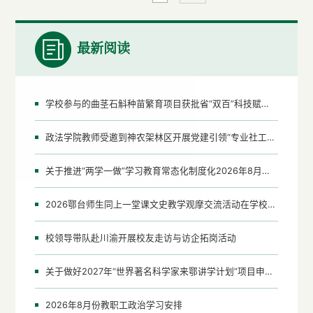
背后的科学方法与意志锤炼，强调了基础训练与心理
建设的重要性。随后，他着重阐述了自己从运动员到
教育者的身份转变与心路历程，...
最新阅读
学校参与的曲茎石斛种苗繁育项目获批省“双百”科技赋能项目
政法学院教师受邀到神农架林区开展党建引领“专业社工+志愿服务”项目培训督导
关于推进“两学一做”学习教育常态化制度化2026年8月份重点工作的通知
2026鄂台师生同上一堂课文史教学观摩交流活动在学校成功举办
校领导带队赴川渝开展校友走访与访企拓岗活动
关于做好2027年“世界著名科学家来鄂讲学计划”项目申报工作的通知
2026年8月份教职工政治学习安排