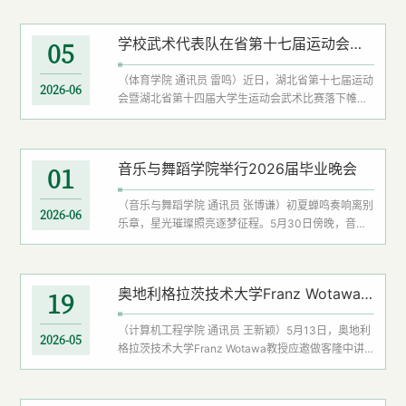
扬。贺信指出，涂正阳的出色发挥充分展现了扎实的
专业素养和顽强的拼搏精神，彰显了学院育人实效。
学校武术代表队在省第十七届运动会暨第十四届大学生运动会武术比赛中获3枚金牌
05
据悉，在省运会群众体育类（大众组）龙舟项目中，
涂正阳代表襄阳市龙舟队参赛。襄阳代表队16个参赛
（体育学院 通讯员 雷鸣）近日，湖北省第十七届运动
项目悉数获奖，斩获1金4银4铜，其中涂正阳所在团
2026-06
会暨湖北省第十四届大学生运动会武术比赛落下帷
队获男子22人龙舟100米、200米、500米、...
幕，学校武术代表队在青少年体育类（大学生组）获
3枚金牌。其中，文晓彤、吴昊天组合夺得女子乙组
对练金牌；廖美妹、王静怡组合夺得女子甲组对练金
音乐与舞蹈学院举行2026届毕业晚会
01
牌；赵家望夺得男子甲组传统器械金牌。此外，徐广
涛获男子乙组南拳第四名；吴小双、王泽玺组合获男
（音乐与舞蹈学院 通讯员 张博谦）初夏蝉鸣奏响离别
子乙组对练第四名；向锦民获男子乙组南棍第五名。
2026-06
乐章，星光璀璨照亮逐梦征程。5月30日傍晚，音乐
学校代表队获女子乙组团体第八名、男子乙组团体第
与舞蹈学院2026届“星光”毕业晚会顺利举行。音乐与
六名。...
舞蹈学院党委书记姜俊毅、院长麻华，学院领导班子
全体成员、全体教职工与2026届全体毕业生参加活
奥地利格拉茨技术大学Franz Wotawa教授做客隆中讲坛
19
动。晚会现场布置温馨雅致、仪式感浓厚，处处彰显
着青春活力与浓浓离别温情。音乐与舞蹈学院院长麻
（计算机工程学院 通讯员 王新颖）5月13日，奥地利
华向圆满完成学业的2026届全体毕业生致以最热烈的
2026-05
格拉茨技术大学Franz Wotawa教授应邀做客隆中讲
祝贺和最美好的祝愿。麻华肯定了大家在专业学
坛，为计算机工程学院师生作题为《电子表格自动化
习、...
调试》的学术报告。报告会由计算机工程学院副院长
吴中博教授主持。报告中，Franz Wotawa教授围绕