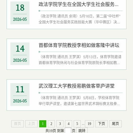
政法学院学生在全国大学生社会服务实践技能大赛（华中赛区）中获奖
18
电子表格易出错、难修正等问题，系统阐述了模型驱
动调试、程序切片、基于频谱的故障定位等方法，并
（政法学院 通讯员 余琦）5月16日，第二届“中社杯”
结合实验结果分析了多种技术融合在提升调试效率方
2026-05
全国大学生社会服务实践技能大赛（华中赛区）决赛
面的优势。他着重强调了自然语言解释与交互设计对
圆满落幕，政法学院社会工作专业2支参赛队伍分别
提升工具实用性的重要意义，...
获得研究生组二等奖和本科生组一等奖。本次华中赛
区决赛由第二届“中社杯”华中赛区组委会组织、华中
首都体育学院教授李相如做客隆中讲坛
14
农业大学承办，采用“文本作品+线上汇报答辩”的综合
评分模式。政法学院研究生团队“星光服务队”（成
（体育学院 通讯员 王梦淇）5月13日，体育学院邀请
员：唐金瑞、徐颖、余琦、李新茹、徐蓉，指导老
2026-05
首都体育学院休闲与社会体育学院原院长李相如教授
师：刘英为），本科生团队“苔米力场队”...
做客隆中讲坛，为师生作题为《新时代体育生学业成
长和就业出路的挑战与变革》的报告。李相如从时代
变革的宏观背景切入，以国产文化创新成果和人工智
武汉理工大学教授易鹏做客草庐讲堂
11
能前沿技术的发展为例，指出“技术+文化”的深度融合
与产业协同，正成为塑造未来竞争力的关键。他指
（体育学院 通讯员 王梦淇）5月8日，学校体育学院
出，当代大学生的思维必须紧跟时代变革。围绕“学业
2026-05
举行草庐讲堂，邀请第七届世界武术锦标赛太极拳和
成长”，李相如指出，学习观应从被动接受转向主动探
对练双料冠军、武汉理工大学体育学院教授易鹏，以
究与终身学习，...
“从赛场到讲台——一名体育人的成长与思考”为题，
为师生开展讲座。讲座中，易鹏从“训练之道”与“成长
...
首页
上页
1
2
3
4
5
19
下页
尾页
之路”两个维度展开分享。他解析了高水平运动员训练
共19页
到第
页
跳转