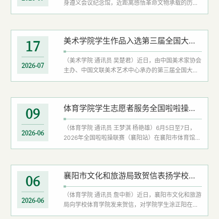
身遵义会议纪念馆，近距离感悟革命文物承载的历史
温度，才能深刻读懂伟大历史转折背后厚重的信仰力
量。”一名参与活动的青年党员在研学现场感慨道。7
月14日，学校文学与传媒学院联合贵州大学人文学
美术学院学生作品入选第三届全国大学生美术作品展览
17
院，组织师生党员赴遵义会议纪念馆开展联合主题党
日活动。活动依托校际党建共建机制，采用线上线下
（美术学院 通讯员 吴楚君）近日，由中国美术家协会
同步参学模式，将组织生活搬进红色教育现场，引导
2026-07
主办、中国文联美术艺术中心承办的第三届全国大学
师生党员在实景浸润中学史悟思、...
生美术作品展在西安美术学院展出。学校美术学院
2023级绘画专业学生何海海创作的综合材料绘画作品
《褪色的生产线》成功入选。该作品由美术学院教师
体育学院学生志愿者服务全国啦啦操联赛（襄阳站）
09
吴楚君指导，历经校级初评、中国美协初评、复评多
轮遴选脱颖而出，彰显了学校美育教学的扎实成效与
（体育学院 通讯员 王梦淇 杨艳雄）6月5日至7日，
青年学子的艺术创作实力。全国大学生美术作品展每
2026-06
2026年全国啦啦操联赛（襄阳站）在襄阳市体育馆举
三年举办一届，是国内面向高校美术专业学生规格最
行，学校体育学院组织30名学生志愿者全程提供赛事
高、...
服务，圆满完成志愿服务工作。赛前，体育学院组建
专项工作小组，制定服务方案并开展岗前培训，明确
襄阳市文化和旅游局致贺信表扬学校体育学院学生
06
岗位分工、赛事流程及应急处置要求。赛事期间，志
愿者分为引导咨询、秩序维护、赛场辅助、物资分发
（体育学院 通讯员 詹中新）近日，襄阳市文化和旅游
四个组别，日均服务近12小时。全体志愿者不畏辛
2026-06
局向学校体育学院发来贺信，对学院学生涂正阳在湖
劳、坚守岗位，有序完成场地布置、物资管理、...
北省第十七届运动会龙舟比赛中的优异表现给予表