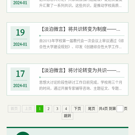
想大讨论的成效，行动是最有力的回答。我们要坚持
2024-01
升汇聚了一系列共识。这些共识，是推动学校高质量
马克思主义的实践观，坚持实事求...
发展坚强的思想基石。当前的一项重要任务，就是将
共识转变为制度，强化制度建设，完善激励机制，推
动学校事业高质量发展。共识成果汇聚的智慧理念，
【淡泊微言】将共识转变为制度——二论思想大讨论
19
能为制度创新提供原动力。所有共识都需要制度和体
系来确保达成，让共识价值观深入人心、转变成人们
自2013年学校第一届教代会一次会议上审议通过《综
自觉行为。我们要把共识理念融入学校内涵建设，构
2024-01
合性大学建设规划》、印发《创建综合性大学工作方
建系统完备、科学规范、运行有...
案》后，我们已在这条路上奋进了十年。在这十年
中，“圆梦‘创大’”愈发成为湖文人共同的价值追求，人
人以“大学”标准要求自己越来越深入人心。以共识为
【淡泊微言】将讨论转变为共识——一论思想大讨论
17
基础，明确好规则标准。所有共识都需要制度和体系
来确保达成，让共识价值观深入人心、转变成人们自
​思想大讨论阶段性研讨工作日前完成，学校用三个月
觉行为。创建全国知名的、交通特色鲜明的高水平应
2024-01
的时间，通过开展专家辅导咨询、主题征文、专题研
用型综合性大学是我们的...
讨等活动，研判学校发展形势，对标对表高水平大学
建设，梳理学校发展短板弱项，明晰综合性大学建设
发展的路径与举措。这是学校领导班子推动事业内涵
首页
上页
1
2
3
4
下页
尾页
共4页
到第
页
式高质量发展的创新之举，更是汇聚共识、加快综合
跳转
性大学创建步伐的关键之举。以共识统一目标。共识
是事业发展的催化剂。在这次思想大讨论中，全校上
下就强化内涵建设、促进质量...