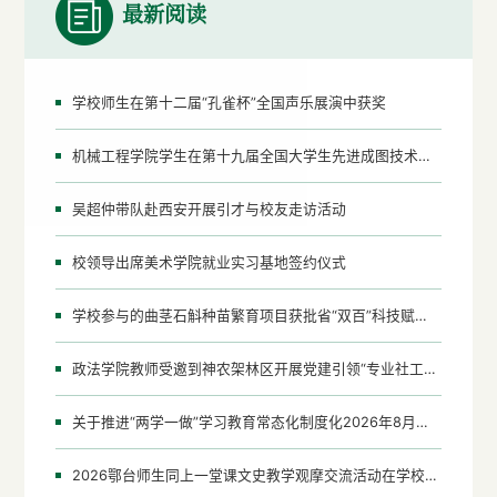
最新阅读
学校师生在第十二届“孔雀杯”全国声乐展演中获奖
机械工程学院学生在第十九届全国大学生先进成图技术与产品信息建模创新大赛中获奖
吴超仲带队赴西安开展引才与校友走访活动
校领导出席美术学院就业实习基地签约仪式
学校参与的曲茎石斛种苗繁育项目获批省“双百”科技赋能项目
政法学院教师受邀到神农架林区开展党建引领“专业社工+志愿服务”项目培训督导
关于推进“两学一做”学习教育常态化制度化2026年8月份重点工作的通知
2026鄂台师生同上一堂课文史教学观摩交流活动在学校成功举办