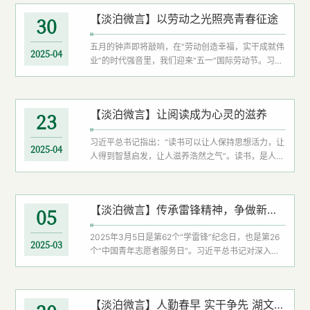
历史篇章。习近平总书记指出：“新时代中国青年要继
【淡泊微言】以劳动之光照亮青春征途
30
续发扬五四精神，以实现中华民族伟大复兴为己任，
不辜负党的期望、人民期待、民族重托，不辜负我们
五月的钟声即将敲响，在“劳动创造幸福，实干成就伟
这个伟大时代。”在全面建设社会主义现代化国家的新
2025-04
业”的时代强音里，我们迎来“五一”国际劳动节。习近
征程中，新时代青年当以五四精神为帆，...
平总书记强调：“劳动是一切幸福的源泉。”在校园
里，“劳动育人、实践育才”的理念正化作生动图景
——躬耕园里的青春身影俯身耕耘，志愿服务活动中
【淡泊微言】让阅读成为心灵的滋养
23
的青年足迹遍布街巷阡陌，实践课堂上的创新思维碰
撞出智慧火花。隆中山下，劳动正成为新时代青年大
习近平总书记指出：“读书可以让人保持思想活力，让
学生最亮丽的成长底色。以劳动之犁耕青春之田：让
2025-04
人得到智慧启发，让人滋养浩然之气”。读书，是人类
成长在实践中拔节果蔬田园错落有致，...
文明跨越时空的对话载体，是文明传承的重要纽带。
从商周甲骨上的刻辞到春秋竹简的典籍，从唐宋文人
的诗卷到明清市井的话本，书籍始终承载着思想的重
【淡泊微言】传承雷锋精神，争做新时代的追“锋”人
05
量。阅读不仅是知识的积淀，更是精神的交流。在书
页间，我们会时常叩问：为什么读书？王阳明曾提
2025年3月5日是第62个“学雷锋”纪念日，也是第26
出：“夫学贵得之于心。求之于心而非也，虽其言之出
2025-03
个“中国青年志愿者服务日”。习近平总书记对深入开
于孔子，不敢以为是也”。这揭示了读书治学的核心在
展学雷锋活动作出重要指示强调，新征程上，要深刻
于内心的体悟与思辨，...
把握雷锋精神的时代内涵，让雷锋精神在新时代绽放
更加璀璨的光芒。湖文青年应将习近平总书记的殷切
【淡泊微言】人勤春早 实干争先 湖文“新春第一会”吹响奋进冲锋号
期望铭记于心，作为提升理论涵养与实践能力的行动