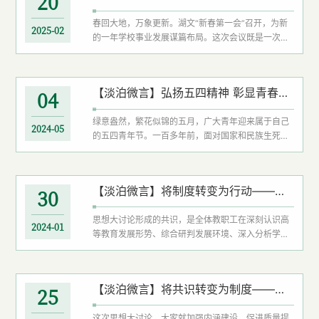
20
指引，把雷锋精神融入个人价值追求，化作日常行动
春回大地，万象更新。湖文“新春第一会”召开，为新
的自觉遵循，矢志不渝地成为雷锋精神的传承者和践
2025-02
的一年学校事业发展谋篇布局。这次会议既是一次工
行者。弘扬和践行雷锋精神，湖文青年应胸怀“...
作部署会，更是一次凝聚共识、鼓舞士气的动员会，
吹响了全校师生开拓进取、攻坚克难的冲锋号。站在
新的历史起点上，我们要以更加昂扬的斗志、更加务
【淡泊微言】弘扬五四精神 彰显青春风采
04
实的作风，为学校事业高质量发展贡献智慧和力量，
积极为湖北加快建成中部地区崛起重要战略支点作出
绿意盎然，繁花似锦的五月，广大青年迎来属于自己
湖文贡献。争做善抓机遇的思想者。
2024-05
的五四青年节。一百多年前，面对国家和民族生死存
亡，一批爱国青年挺身而出，誓死捍卫民族尊严，于
惊涛骇浪中唤起民族觉醒、凝聚民族力量。百余年
来，在以爱国、进步、民主、科学为主要内容的伟大
【淡泊微言】将制度转变为行动——三论思想大讨论
30
“五四精神”激励下，一代又一代中国青年接续奋斗、
凯歌前行，积极投身党领导的革命、建设、改革伟大
思想大讨论形成的共识，是全体教职工在深刻认识高
事业，用青春之我创造青春之中国、青春之民族。生
2024-01
等教育发展形势、综合研判发展环境、深入分析学校
逢伟大时代，承载光荣使命，当...
现状的基础上，提出的一系列新策略、新举措。将共
识转变为制度，是对共识的固化；能否取得预期效
果，实现学校事业质的飞跃，让思想之花结出发展之
【淡泊微言】将共识转变为制度——二论思想大讨论
25
果，关键在于将制度转变为行动。行动是对思想大讨
论成效的检验。实践是检验真理的唯一标准。检验思
这次思想大讨论，大家就加强内涵建设、促进质量提