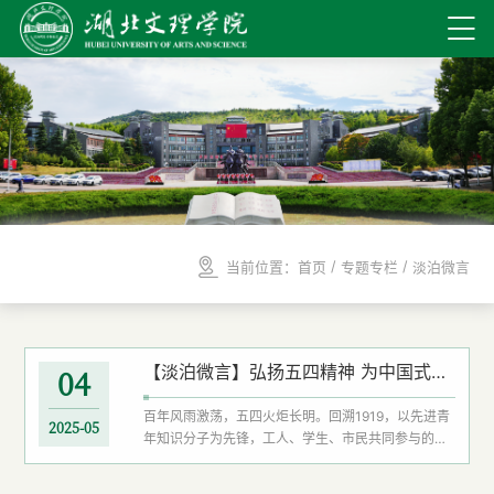
/
/
当前位置：
首页
专题专栏
淡泊微言
【淡泊微言】弘扬五四精神 为中国式现代化挺膺担当
04
百年风雨激荡，五四火炬长明。回溯1919，以先进青
2025-05
年知识分子为先锋，工人、学生、市民共同参与的爱
国运动，高举“外争主权、内除国贼”的旗帜，以彻底
反帝反封建的革命姿态揭开了中国新民主主义革命的